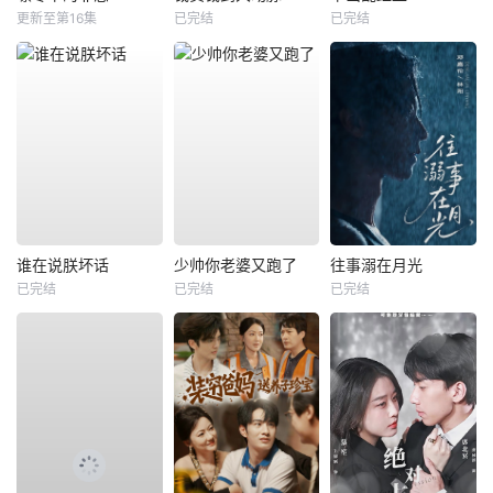
更新至第16集
已完结
已完结
谁在说朕坏话
少帅你老婆又跑了
往事溺在月光
已完结
已完结
已完结