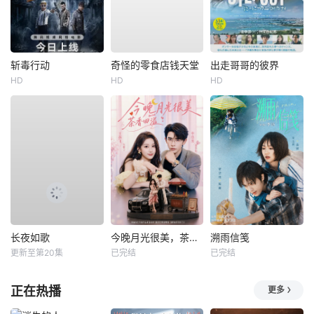
斩毒行动
奇怪的零食店钱天堂
出走哥哥的彼界
HD
HD
HD
长夜如歌
今晚月光很美，茶香四溢
溯雨信笺
更新至第20集
已完结
已完结
正在热播
更多