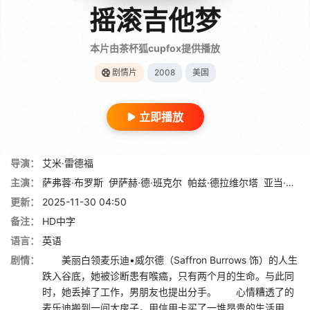
摇滚吉他梦
本片由茶杯狐cupfox提供播放
剧情片
2008
美国
立即播放
导演：
艾米·雷德福
主演：
萨弗蓉·布罗斯
伊萨赫·德·班克尔
帕兹·德拉维尔塔
亚当·崔斯
更新：
2025-11-30 04:50
备注：
HD中字
语言：
英语
剧情：
美丽白领麦乐迪•威尔德（Saffron Burrows 饰）的人生
跌入谷底，她被诊断患有喉癌，只有两个月的生命。与此同
时，她丢掉了工作，男朋友也提出分手。 心情糟透了的
麦乐迪搬到一间大房子，用信用卡买了一堆昂贵的生活用