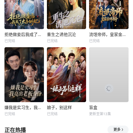
拒绝做妾后我成了太子侧妃
重生之诱他沉沦
流氓帝师，皇家金牌县令
已完结
已完结
已完结
嫌我是实习生，我亮出老板身份
娘子，别这样
盲盒
已完结
已完结
更新至第13集
正在热播
更多