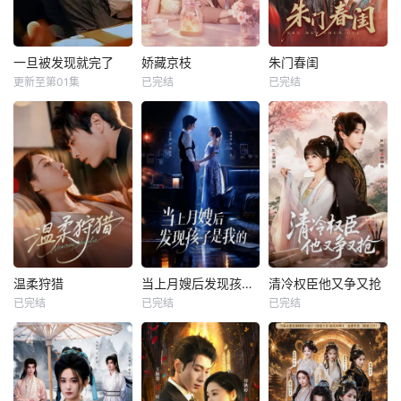
一旦被发现就完了
娇藏京枝
朱门春闺
更新至第01集
已完结
已完结
温柔狩猎
当上月嫂后发现孩子是我的
清冷权臣他又争又抢
已完结
已完结
已完结