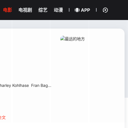
电影
电视剧
综艺
动漫
APP
harley Kohlhase
Fran Bagenal
James F. Bell
Frank Locatell
Suzann
全文