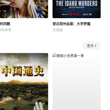
时间戳
爱达荷州血案：大学梦魇
HD中字
已完结
更多