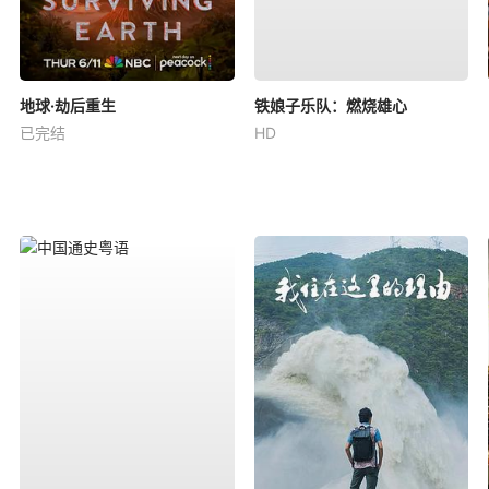
地球·劫后重生
铁娘子乐队：燃烧雄心
已完结
HD