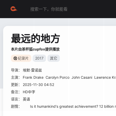
最远的地方
本片由茶杯狐cupfox提供播放
纪录片
2017
其它
导演：
埃默·雷诺兹
主演：
Frank Drake
Carolyn Porco
John Casani
Lawrence Kr
更新：
2025-11-30 04:52
备注：
HD中字
语言：
英语
剧情：
Is it humankind's greatest achievement? 12 billion mil