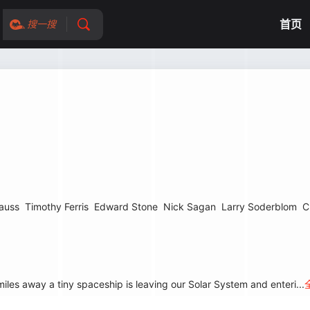
首页
搜一搜
auss
Timothy Ferris
Edward Stone
Nick Sagan
Larry Soderblom
C
es away a tiny spaceship is leaving our Solar System and enteri...