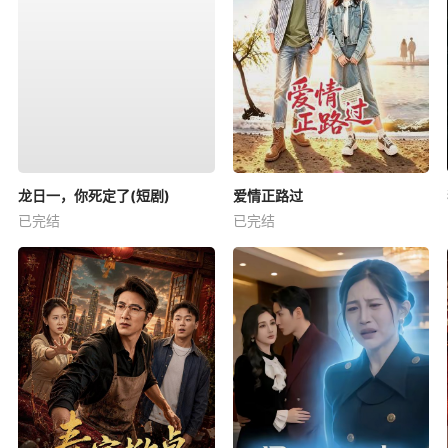
龙日一，你死定了(短剧)
爱情正路过
已完结
已完结