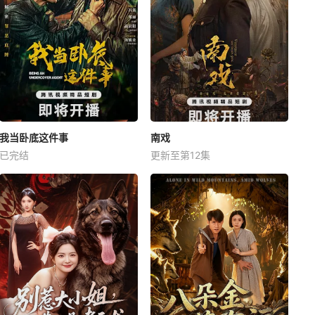
我当卧底这件事
南戏
已完结
更新至第12集