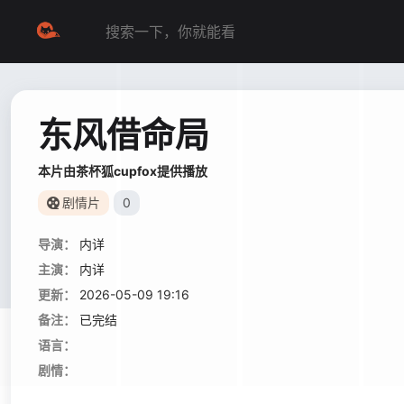
东风借命局
本片由茶杯狐cupfox提供播放
剧情片
0
导演：
内详
主演：
内详
更新：
2026-05-09 19:16
备注：
已完结
语言：
剧情：