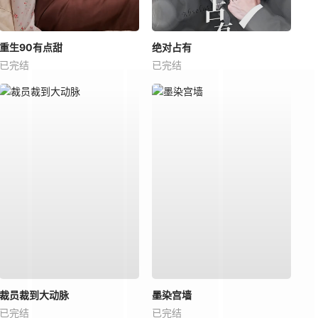
重生90有点甜
绝对占有
已完结
已完结
裁员裁到大动脉
墨染宫墙
已完结
已完结