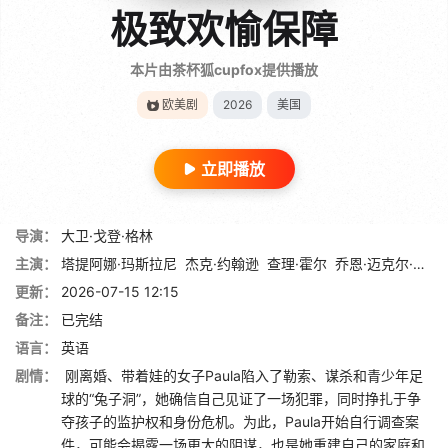
极致欢愉保障
本片由茶杯狐cupfox提供播放
欧美剧
2026
美国
立即播放
导演：
大卫·戈登·格林
主演：
塔提阿娜·玛斯拉尼
杰克·约翰逊
查理·霍尔
乔恩·迈克尔·希尔
更新：
2026-07-15 12:15
备注：
已完结
语言：
英语
剧情：
刚离婚、带着娃的女子Paula陷入了勒索、谋杀和青少年足
球的“兔子洞”，她确信自己见证了一场犯罪，同时挣扎于争
夺孩子的监护权和身份危机。为此，Paula开始自行调查案
件，可能会揭露一场更大的阴谋，也是她重建自己的家庭和