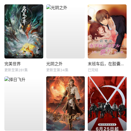
完美世界
光阴之外
末班车后，在胶囊旅馆向上司传递微热的夜晚
更新至第281集
更新至第34集
已完结