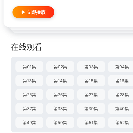
立即播放
在线观看
第01集
第02集
第03集
第04集
第13集
第14集
第15集
第16集
第25集
第26集
第27集
第28集
第37集
第38集
第39集
第40集
第49集
第50集
第51集
第52集