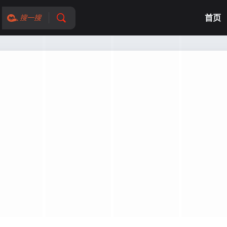
首页
搜一搜