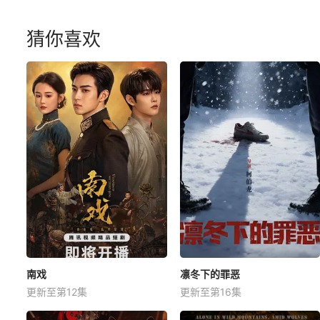
猜你喜欢
南戏
凛冬下的罪恶
更新至第12集
更新至第16集