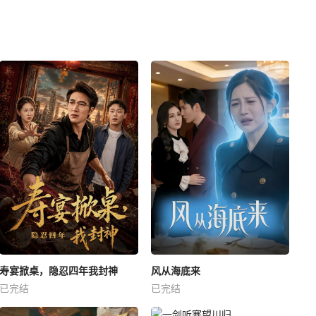
寿宴掀桌，隐忍四年我封神
风从海底来
已完结
已完结