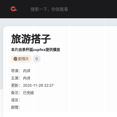
旅游搭子
本片由茶杯狐cupfox提供播放
剧情片
0
导演：
内详
主演：
内详
更新：
2025-11-29 22:27
备注：
已完结
语言：
剧情：