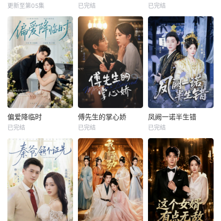
更新至第05集
已完结
已完结
偏爱降临时
傅先生的掌心娇
凤阙一诺半生错
已完结
已完结
已完结