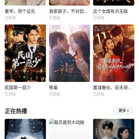
秦爷，领个证先
我家娘子，不对劲第四季
这个女婿有点无敌
已完结
已完结
已完结
民国第一惡少
移巢
蓄谋散伙，前夫哥对我怦然心动
已完结
已完结
已完结
正在热播
更多