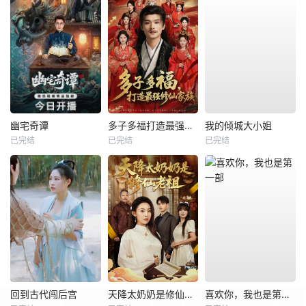
幽宅奇谭
多子多福打造最强修仙家族
我的倾城大小姐
已完结
已完结
已完结
回到古代闯后宫
天降太奶奶是修仙老祖
喜欢你，我也是第一部