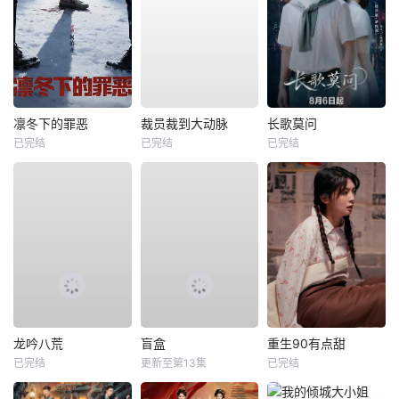
凛冬下的罪恶
裁员裁到大动脉
长歌莫问
已完结
已完结
已完结
龙吟八荒
盲盒
重生90有点甜
已完结
更新至第13集
已完结