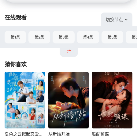
在线观看
切换节点
第1集
第2集
第3集
第4集
第5集
第
猜你喜欢
夏色之云掀起恋爱与风暴
从新婚开始
般配预谋