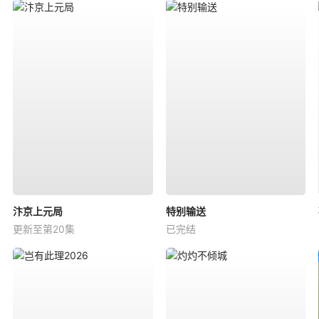
汴京上元局
特别输送
更新至第20集
已完结