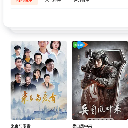
米良与麦青
兵自风中来