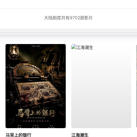
大陆剧库共有
9702
部影片
马背上的银行
江海潮生