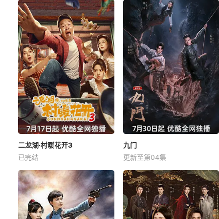
二龙湖·村暖花开3
九门
已完结
更新至第04集