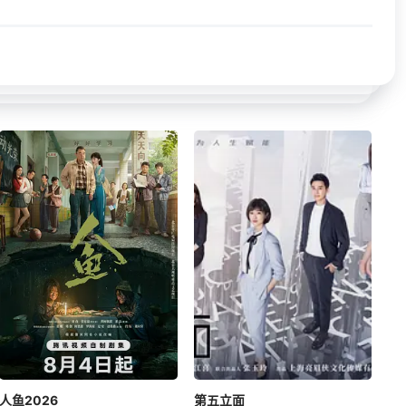
人鱼2026
第五立面