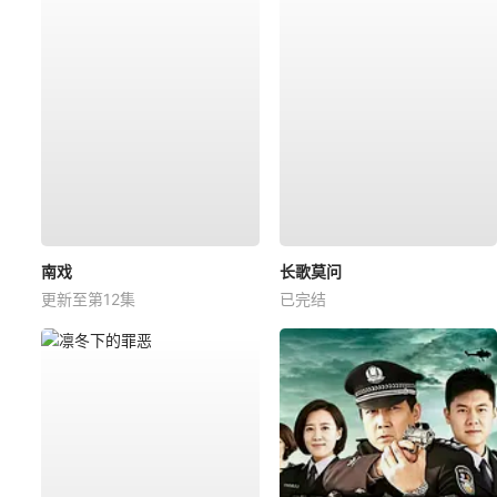
南戏
长歌莫问
更新至第12集
已完结