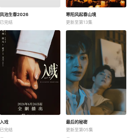
凤池生春2026
寒阳风起春山境
已完结
更新至第13集
入戏
最后的秘密
已完结
更新至第05集