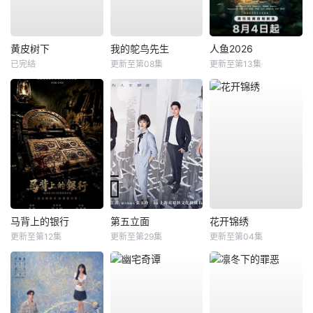
黄皮树下
我的鸵鸟先生
人鱼2026
已完结
更新至第08集
更新至第13集
马背上的银行
第五立面
花开锦绣
更新至第12集
更新至第29集
更新至第04集