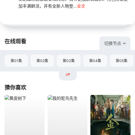
加丰满鲜活，并有全新人物登...
全文
在线观看
切换节点
第01集
第02集
第03集
第04集
第05集
猜你喜欢