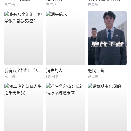
已完结
已完结
已完结
我有八个姐姐，但是他们都是弟控2
消失的人
绝代王者
已完结
HD国语
已完结