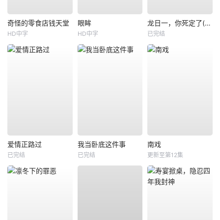
奇怪的零食店钱天堂
眼眸
龙日一，你死定了(短剧)
HD中字
HD中字
已完结
爱情正路过
我当卧底这件事
南戏
已完结
已完结
更新至第12集