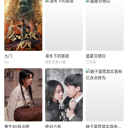
九门
凛冬下的罪恶
盛夏芬德拉
HD
更新至第16集
已完结
重生90有点甜
绝对占有
娘子莫慌其实我有亿点点修为