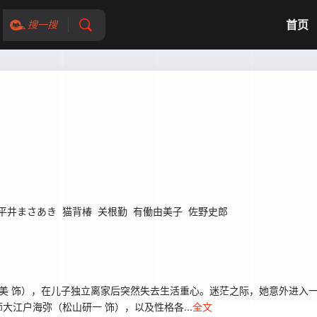
首页
搜一搜
平井まさあき
猫背椿
关根勤
有働由美子
佐野史郎
美 饰），在儿子独立离家后突然失去生活重心。迷茫之际，她意外进入一
江户海弥（松山研一 饰），以及性格各...
全文