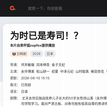
为时已是寿司！？
本片由茶杯狐cupfox提供播放
日韩剧
2026
日本
导演：
坪井敏雄
冈本伸吾
金子文纪
主演：
永作博美
松山研一
初夏
中泽元纪
山时聪真
柴田杏花
更新：
2026-06-10 15:15
备注：
已完结
语言：
日语
剧情：
丈夫去世后独自抚养儿子长大的50岁女性待山凑（永作博
司学院学习。面对严肃古板、对寿司抱有极高自尊的男讲师大