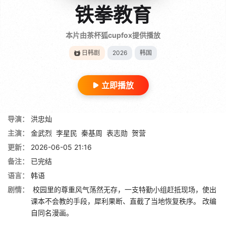
铁拳教育
本片由茶杯狐cupfox提供播放
日韩剧
2026
韩国
立即播放
导演：
洪忠灿
主演：
金武烈
李星民
秦基周
表志勋
贺营
更新：
2026-06-05 21:16
备注：
已完结
语言：
韩语
剧情：
校园里的尊重风气荡然无存，一支特勤小组赶抵现场，使出
课本不会教的手段，犀利果断、直截了当地恢复秩序。 改编
自同名漫画。