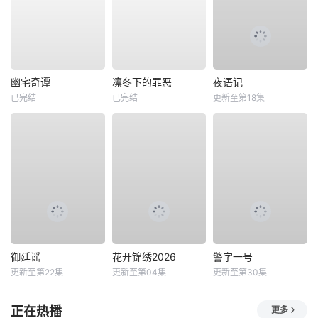
幽宅奇谭
凛冬下的罪恶
夜语记
已完结
已完结
更新至第18集
御廷谣
花开锦绣2026
警字一号
更新至第22集
更新至第04集
更新至第30集
正在热播
更多