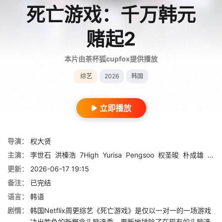
死亡游戏：千万韩元
赌起2
本片由茶杯狐cupfox提供播放
综艺
2026
韩国
立即播放
导演：
权大贤
主演：
李世石
洪榛浩
7High
Yurisa
Pengsoo
权圣晙
朴成雄
张东
更新：
2026-06-17 19:15
备注：
已完结
语言：
韩语
剧情：
韩国Netflix周更综艺《死亡游戏》是仅以一对一的一场游戏
决出胜负的新概念头脑选秀。果断地排除了在现有的头脑选