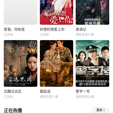
爱我，你别走
好想好想爱上你
夜语记
已完结
已完结
更新至第17集
北魏冯太后
御廷谣
警字一号
已完结
更新至第21集
更新至第28集
正在热播
更多