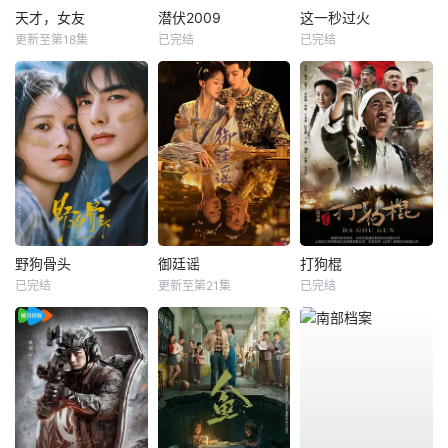
天才，女友
潜伏2009
这一秒过火
更新至第18集
已完结
已完结
野狗骨头
御廷谣
打狗棍
已完结
更新至第21集
已完结