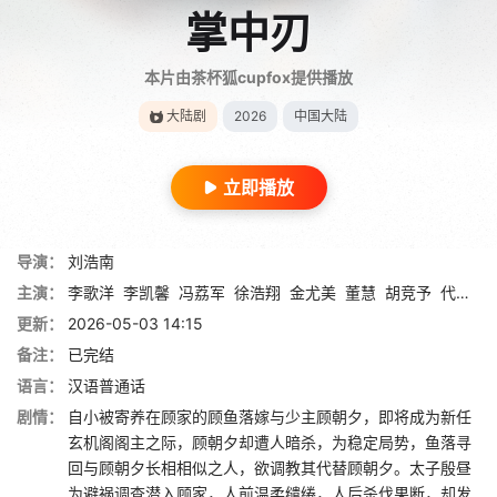
掌中刃
本片由茶杯狐cupfox提供播放
大陆剧
2026
中国大陆
立即播放
导演：
刘浩南
主演：
李歌洋
李凯馨
冯荔军
徐浩翔
金尤美
董慧
胡竞予
代少冬
更新：
2026-05-03 14:15
备注：
已完结
语言：
汉语普通话
剧情：
自小被寄养在顾家的顾鱼落嫁与少主顾朝夕，即将成为新任
玄机阁阁主之际，顾朝夕却遭人暗杀，为稳定局势，鱼落寻
回与顾朝夕长相相似之人，欲调教其代替顾朝夕。太子殷昼
为避祸调查潜入顾家，人前温柔缱绻，人后杀伐果断，却发