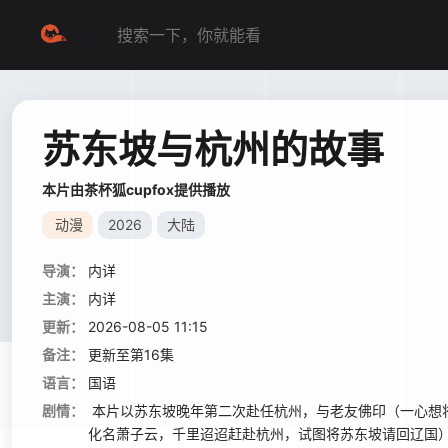
苏东坡与杭州的故事
本片由茶杯狐cupfox提供播放
动漫
2026
大陆
导演：
内详
主演：
内详
更新：
2026-08-05 11:15
备注：
更新至第16集
语言：
国语
剧情：
本片以苏东坡晚年第二次赴任杭州，与老友佛印（一心想
化名萧子云，千里迢迢赶赴杭州，试图将苏东坡请回辽国）