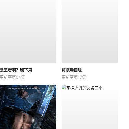
是王者啊？稷下篇
将夜动画版
更新至第04集
更新至第17集