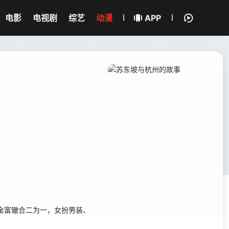
电影
电视剧
综艺
动漫
APP
金富辙合二为一，女扮男装、