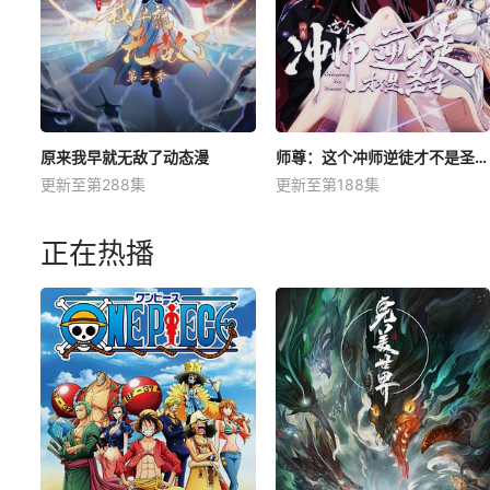
原来我早就无敌了动态漫
师尊：这个冲师逆徒才不是圣子动态漫
更新至第288集
更新至第188集
正在热播