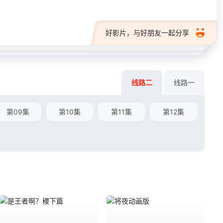
好影片，与好朋友一起分享
线路二
线路一
第09集
第10集
第11集
第12集