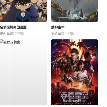
名侦探柯南国语版
武神主宰
更新至第1269集
更新至第680集