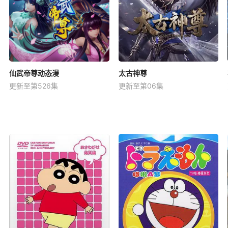
仙武帝尊动态漫
太古神尊
更新至第526集
更新至第06集