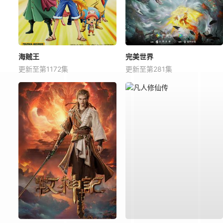
海贼王
完美世界
更新至第1172集
更新至第281集