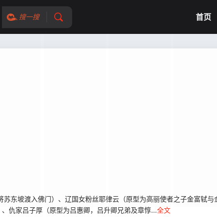
首页
搜一搜
将苏东坡渡入佛门）、辽国女粉丝耶律云（原型为高丽使者之子金富轼与
、仇家吕子厚（原型为吕惠卿，吕升卿兄弟及章惇...
全文