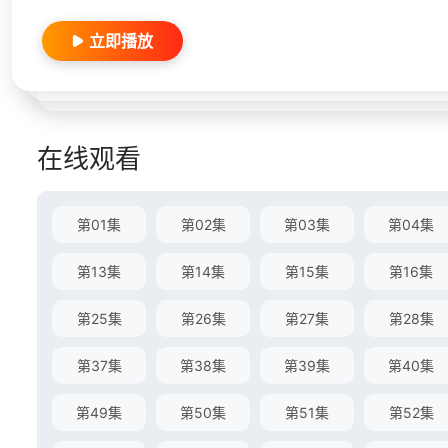
立即播放
在线观看
第01集
第02集
第03集
第04集
第13集
第14集
第15集
第16集
第25集
第26集
第27集
第28集
第37集
第38集
第39集
第40集
第49集
第50集
第51集
第52集