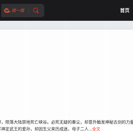
首页
搜一搜
陨落大陆禁地死亡峡谷。必死无疑的秦尘，却意外触发神秘古剑的力量
神定武王的爱孙，却因生父来历成迷，母子二人...
全文