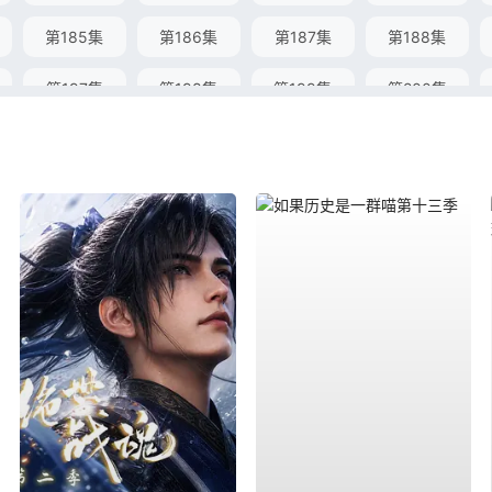
第185集
第186集
第187集
第188集
第197集
第198集
第199集
第200集
第209集
第210集
第211集
第212集
第221集
第222集
第223集
第224集
第233集
第234集
第235集
第236集
第245集
第246集
第247集
第248集
第257集
第258集
第259集
第260集
第269集
第270集
第271集
第272集
第281集
第282集
第283集
第284集