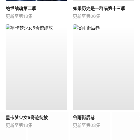
第293集
第294集
第295集
第296集
绝世战魂第二季
如果历史是一群喵第十三季
更新至第13集
更新至第06集
第305集
第306集
第307集
第308集
第317集
第318集
第319集
第320集
第329集
第330集
第331集
第332集
第341集
第342集
第343集
第344集
第353集
第354集
第355集
第356集
第365集
第366集
第367集
第368集
第377集
第378集
第379集
第380集
星卡梦少女5奇迹绽放
谷雨街后巷
第389集
第390集
第391集
第392集
更新至第13集
更新至第03集
第401集
第402集
第403集
第404集