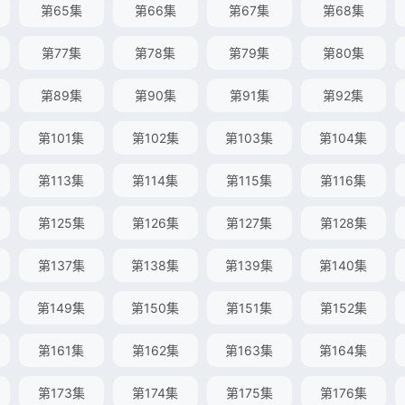
第65集
第66集
第67集
第68集
第77集
第78集
第79集
第80集
第89集
第90集
第91集
第92集
第101集
第102集
第103集
第104集
第113集
第114集
第115集
第116集
第125集
第126集
第127集
第128集
第137集
第138集
第139集
第140集
第149集
第150集
第151集
第152集
第161集
第162集
第163集
第164集
第173集
第174集
第175集
第176集