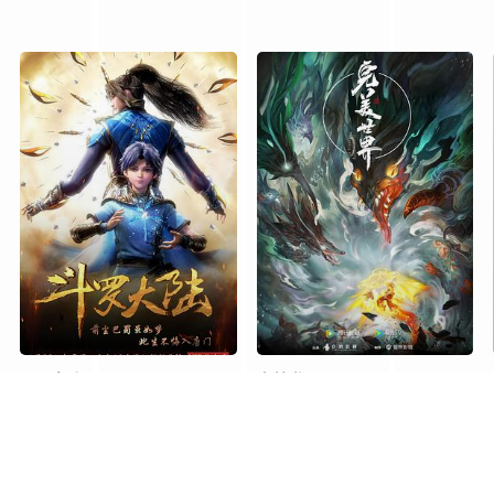
第413集
第414集
第415集
第416集
第425集
第426集
第427集
第428集
第437集
第438集
第439集
第440集
第449集
第450集
第451集
第452集
第461集
第462集
第463集
第464集
第473集
第474集
第475集
第476集
第485集
第486集
第487集
第488集
斗罗大陆
完美世界
第497集
第498集
第499集
第500集
已完结
更新至第281集
第509集
第510集
第511集
第512集