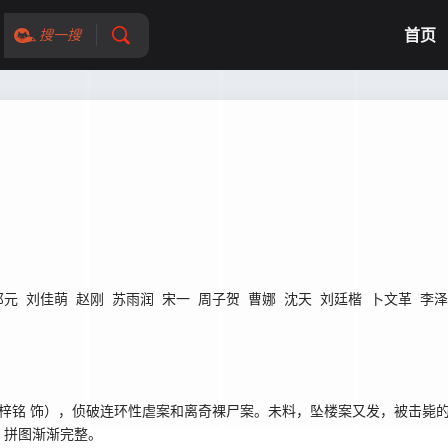
首页
搜一搜
祁元
刘佳萌
赵刚
苏雨润
宋一
周子贺
曹娜
沈天
刘廷楷
卜文革
李泽
梓铭 饰），侦破连环性虐案和离奇裸尸案。未料，坠楼案又发，被击毙的
，拼图渐渐完整。