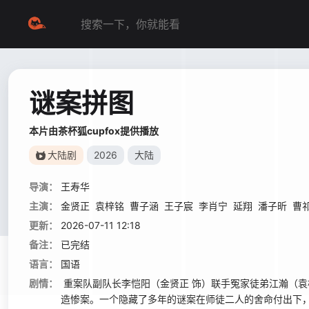
谜案拼图
本片由茶杯狐cupfox提供播放
大陆剧
2026
大陆
导演：
王寿华
主演：
金贤正
袁梓铭
曹子涵
王子宸
李肖宁
延翔
潘子昕
曹
更新：
2026-07-11 12:18
备注：
已完结
语言：
国语
剧情：
重案队副队长李恺阳（金贤正 饰）联手冤家徒弟江瀚（袁
造惨案。一个隐藏了多年的谜案在师徒二人的舍命付出下