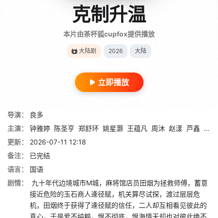
克制升温
本片由茶杯狐cupfox提供播放
大陆剧
2026
大陆
立即播放
导演：
良多
主演：
钟雅婷
陈圣亨
郑舒环
姚星灏
王蕴凡
周沐
赵漾
芦鑫
丁晓
更新：
2026-07-11 12:18
备注：
已完结
语言：
国语
剧情：
九十年代边境城市M城，麻将馆店员田烟为拯救师傅，蓄意
接近危险的玉石商人逄径赋，机关算尽试探，渡过层层危
机，田烟终于获得了逄径赋的信任，二人却互相看见彼此的
真心，于是爱不纯粹，恨不彻底，恨海情天却也对彼此绝不