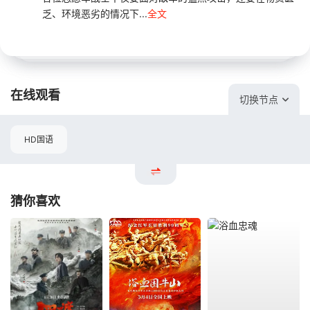
乏、环境恶劣的情况下...
全文
在线观看
切换节点
HD国语
猜你喜欢