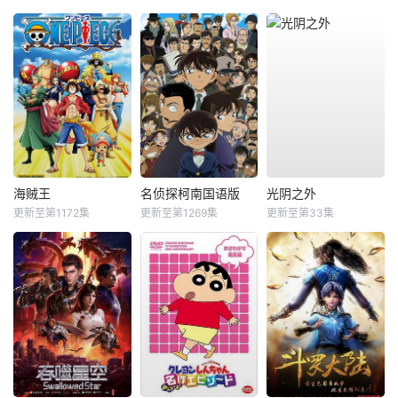
海贼王
名侦探柯南国语版
光阴之外
更新至第1172集
更新至第1269集
更新至第33集