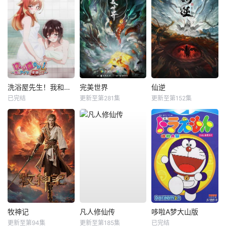
洗浴屋先生！我和那家伙在女浴池！？
完美世界
仙逆
已完结
更新至第281集
更新至第152集
牧神记
凡人修仙传
哆啦A梦大山版
更新至第94集
更新至第185集
已完结