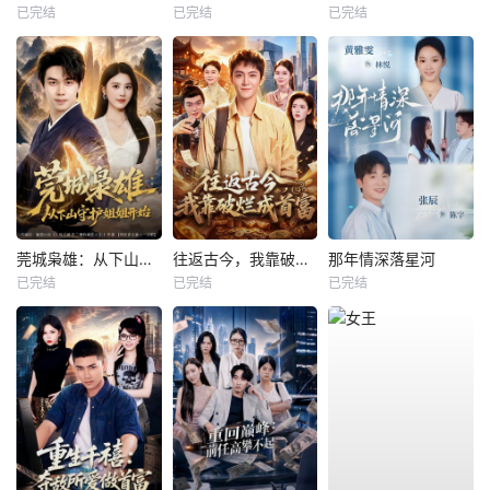
已完结
已完结
已完结
莞城枭雄：从下山守护姐姐开始
往返古今，我靠破烂成首富
那年情深落星河
已完结
已完结
已完结