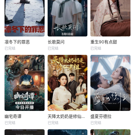
凛冬下的罪恶
长歌莫问
重生90有点甜
已完结
已完结
已完结
幽宅奇谭
天降太奶奶是修仙老祖
盛夏芬德拉
已完结
已完结
已完结