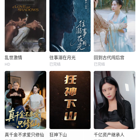
乱世激情
往事溺在月光
回到古代闯后宫
HD
已完结
已完结
真千金不求爱只修仙
狂神下山
千亿资产继承人