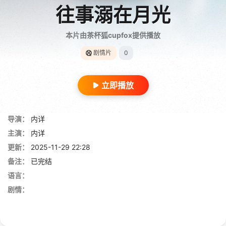
往事溺在月光
本片由茶杯狐cupfox提供播放
剧情片
0
立即播放
导演：
内详
主演：
内详
更新：
2025-11-29 22:28
备注：
已完结
语言：
剧情：