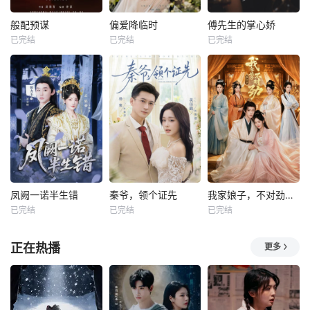
般配预谋
偏爱降临时
傅先生的掌心娇
已完结
已完结
已完结
凤阙一诺半生错
秦爷，领个证先
我家娘子，不对劲第四季
已完结
已完结
已完结
正在热播
更多