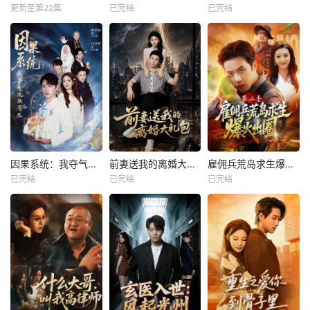
更新至第22集
已完结
已完结
因果系统：我夺气运救苍生
前妻送我的离婚大礼包
雇佣兵荒岛求生爆火出圈第二季
已完结
已完结
已完结