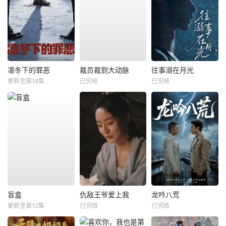
凛冬下的罪恶
裁员裁到大动脉
往事溺在月光
更新至第18集
已完结
已完结
盲盒
仇敌王爷爱上我
龙吟八荒
更新至第12集
已完结
已完结