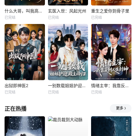
什么大哥，叫我高律师
玄医入世：风起光州
重生之爱你到骨子里
已完结
已完结
已完结
出狱即神医2
一别数载姐姐护迎殿主回归
情绪主宰：我靠反转人生封神
已完结
已完结
已完结
正在热播
更多