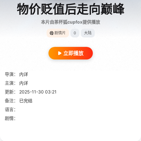
物价贬值后走向巅峰
本片由茶杯狐cupfox提供播放
剧情片
0
大陆
立即播放
导演：
内详
主演：
内详
更新：
2025-11-30 03:21
备注：
已完结
语言：
剧情：