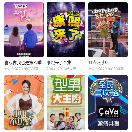
喜欢你我也是第六季
康熙来了全集
11点热吵店
更新至第20260805期
2004-2016已完结
更新至第20260804期