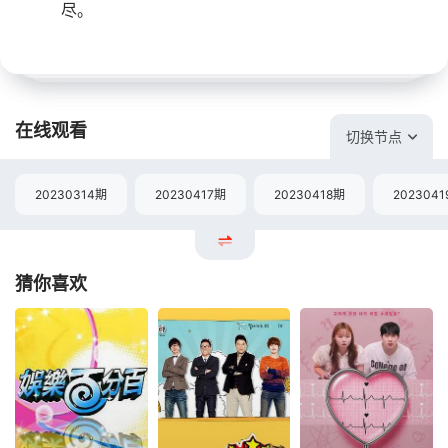
尽。
在线观看
切换节点
20230314期
20230417期
20230418期
202304
猜你喜欢