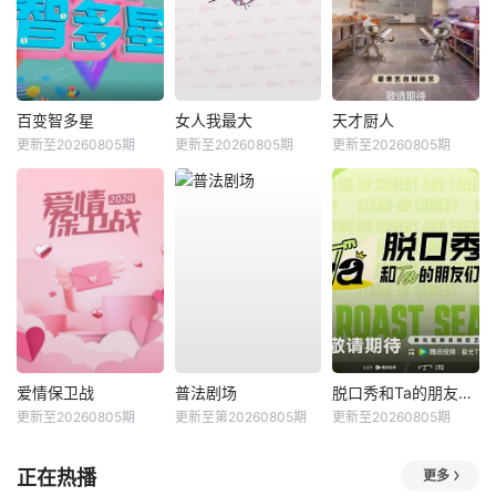
百变智多星
女人我最大
天才厨人
更新至20260805期
更新至20260805期
更新至20260805期
爱情保卫战
普法剧场
脱口秀和Ta的朋友们第三季
更新至20260805期
更新至第20260805期
更新至20260805期
正在热播
更多