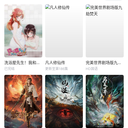
洗浴屋先生！我和那家伙在女浴池！？
凡人修仙传
完美世界剧场版九劫焚天
已完结
更新至第186集
HD国语