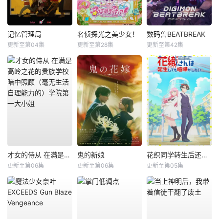
记忆管理局
名侦探光之美少女！
数码兽BEATBREAK
更新至第04集
更新至第28集
更新至第42集
才女的侍从 在满是高岭之花的贵族学校暗中照顾（毫无生活自理能力的）学院第一大小姐
鬼的新娘
花织同学转生后还是想干架
更新至第06集
更新至第06集
更新至第05集