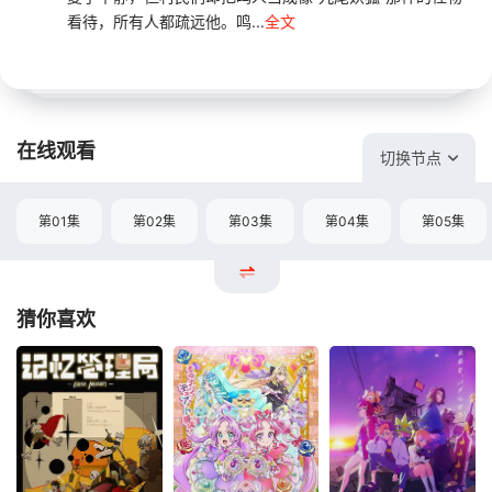
看待，所有人都疏远他。鸣...
全文
在线观看
切换节点
第01集
第02集
第03集
第04集
第05集
猜你喜欢