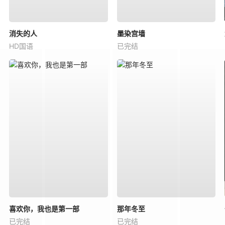
消失的人
墨染宫墙
HD国语
已完结
喜欢你，我也是第一部
那年冬至
已完结
已完结