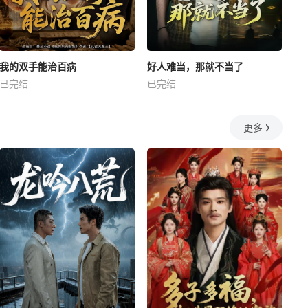
我的双手能治百病
好人难当，那就不当了
已完结
已完结
更多