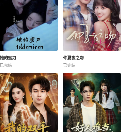
她的蜜刃
仲夏夜之吻
已完结
已完结