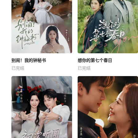
别闹！我的钟秘书
想你的第七个春日
已完结
已完结