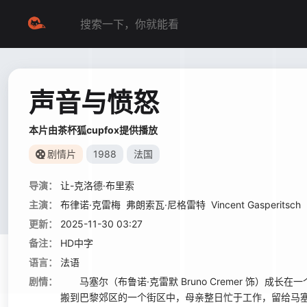
声音与愤怒
本片由茶杯狐cupfox提供播放
剧情片
1988
法国
导演：
让-克洛德·布里索
主演：
布律诺·克雷梅
弗朗索瓦·尼格雷特
Vincent Gasperitsch
更新：
2025-11-30 03:27
备注：
HD中字
语言：
法语
剧情：
马塞尔（布鲁诺·克雷默 Bruno Cremer 饰）
搬到巴黎郊区的一个街区中，母亲整日忙于工作，留给马塞