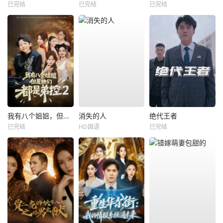
已完结
已完结
已完结
我有八个姐姐，但是他们都是弟控2
消失的人
绝代王者
已完结
HD国语
已完结