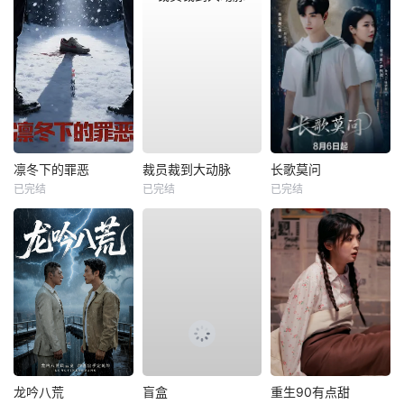
凛冬下的罪恶
裁员裁到大动脉
长歌莫问
已完结
已完结
已完结
龙吟八荒
盲盒
重生90有点甜