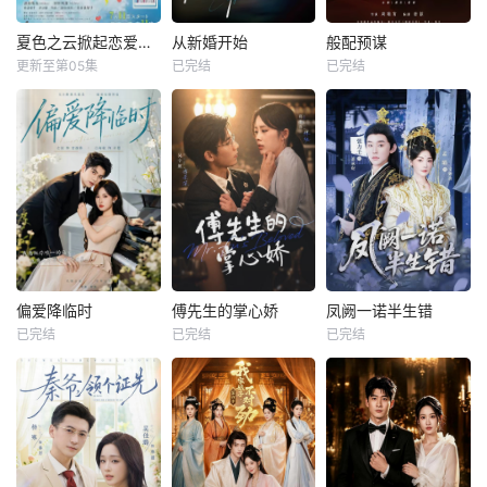
夏色之云掀起恋爱与风暴
从新婚开始
般配预谋
更新至第05集
已完结
已完结
偏爱降临时
傅先生的掌心娇
凤阙一诺半生错
已完结
已完结
已完结