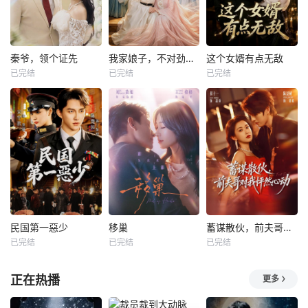
秦爷，领个证先
我家娘子，不对劲第四季
这个女婿有点无敌
已完结
已完结
已完结
民国第一惡少
移巢
蓄谋散伙，前夫哥对我怦然心动
已完结
已完结
已完结
正在热播
更多