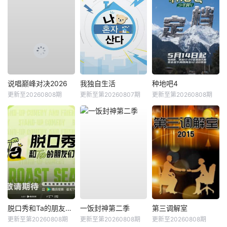
说唱巅峰对决2026
我独自生活
种地吧4
更新至20260808期
更新至第20260807期
更新至第20260808期
脱口秀和Ta的朋友们第三季
一饭封神第二季
第三调解室
更新至第20260808期
更新至第20260808期
更新至20260808期