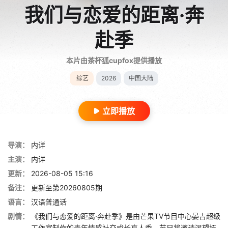
我们与恋爱的距离·奔
赴季
本片由茶杯狐cupfox提供播放
综艺
2026
中国大陆
立即播放
导演：
内详
主演：
内详
更新：
2026-08-05 15:16
备注：
更新至第20260805期
语言：
汉语普通话
剧情：
《我们与恋爱的距离·奔赴季》是由芒果TV节目中心晏吉超级
工作室制作的青年情感社交成长真人秀。节目将邀请渴望拓