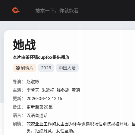
她战
本片由茶杯狐cupfox提供播放
剧情片
2026
中国大陆
导演：
赵淑彬
主演：
李若天
朱近桐
钱冬旎
黄逍
更新：
2026-06-13 12:15
备注：
更新至第20集
语言：
汉语普通话
剧情：
兢兢业业工作的女主因为怀孕遭遇职场性别歧视被开除，
男，拒绝雌竞，女性互助。