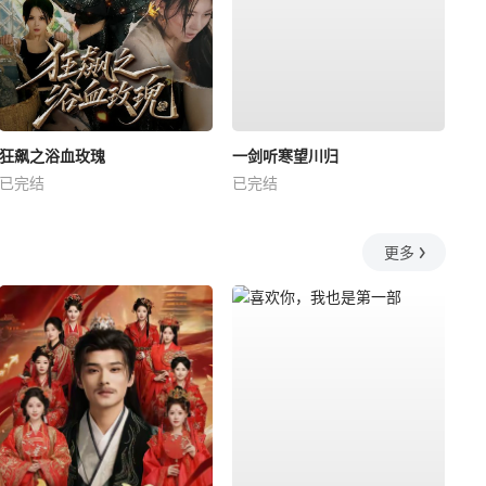
狂飙之浴血玫瑰
一剑听寒望川归
已完结
已完结
更多