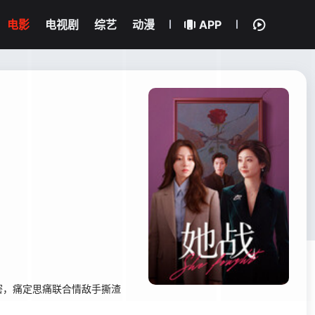
电影
电视剧
综艺
动漫
APP
密，痛定思痛联合情敌手撕渣