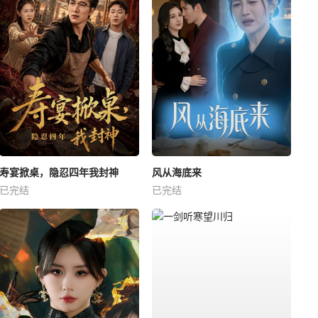
寿宴掀桌，隐忍四年我封神
风从海底来
已完结
已完结