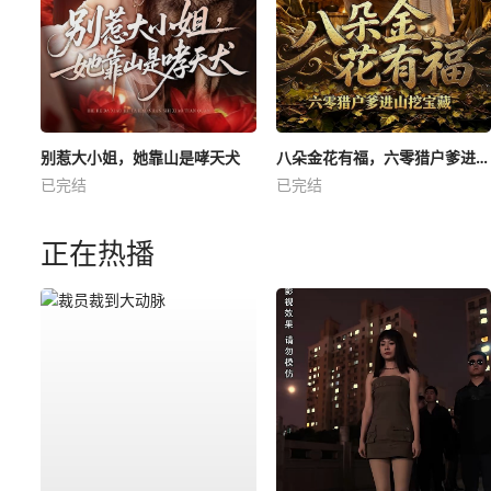
别惹大小姐，她靠山是哮天犬
八朵金花有福，六零猎户爹进山挖宝藏
已完结
已完结
正在热播