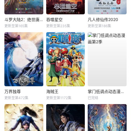
斗罗大陆2：绝世唐门
吞噬星空
凡人修仙传2020
更新至第165集
更新至第235集
更新至第186集
万界独尊
海贼王
掌门低调点动态漫画第2季
更新至第472集
更新至第1172集
已完结