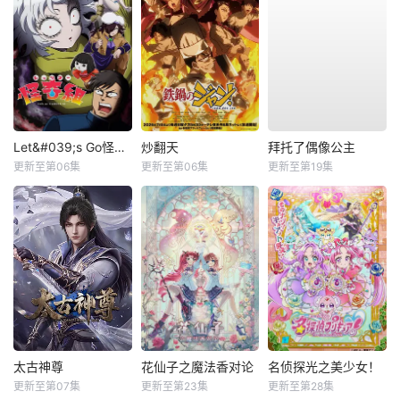
Let&#039;s Go怪奇组
炒翻天
拜托了偶像公主
更新至第06集
更新至第06集
更新至第19集
太古神尊
花仙子之魔法香对论
名侦探光之美少女！
更新至第07集
更新至第23集
更新至第28集