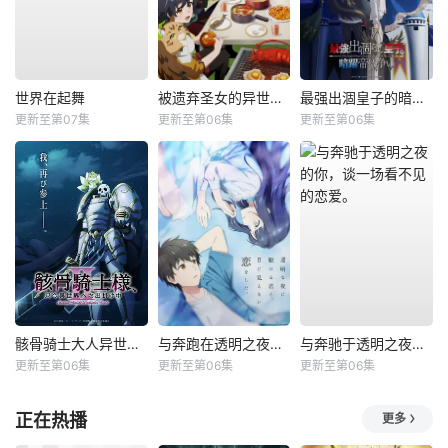
世界在起舞
被遗弃圣女的异世界美食之旅用隐藏技能召唤了露营车
最强出涸皇子的暗跃帝位争夺
更新至第07集
更新至第06集
更新至第06集
骸骨骑士大人异世界冒险中Ⅱ
与奔跑在透明之夜的你，谈一场看不见的恋爱
与奔驰于透明之夜的你，谈一场看不见的恋爱。
更新至第06集
更新至第06集
更新至第06集
正在热播
更多