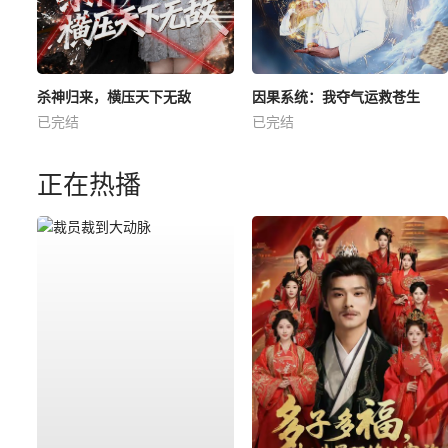
杀神归来，横压天下无敌
因果系统：我夺气运救苍生
已完结
已完结
正在热播