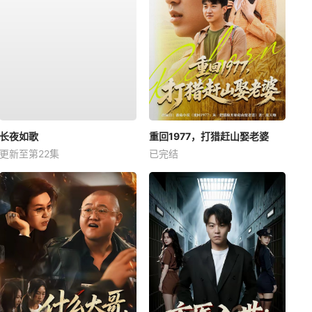
长夜如歌
重回1977，打猎赶山娶老婆
更新至第22集
已完结