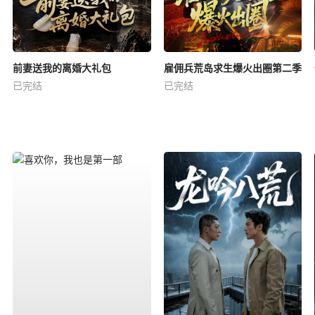
前妻送我的离婚大礼包
雇佣兵荒岛求生爆火出圈第二季
已完结
已完结