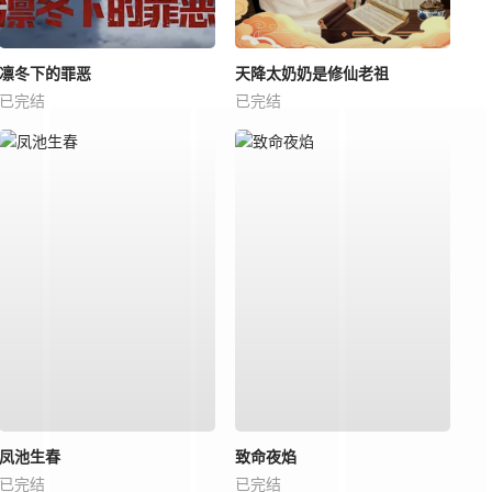
凛冬下的罪恶
天降太奶奶是修仙老祖
已完结
已完结
凤池生春
致命夜焰
已完结
已完结