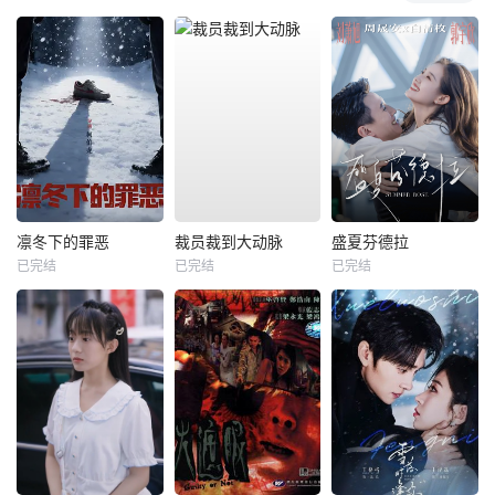
凛冬下的罪恶
裁员裁到大动脉
盛夏芬德拉
已完结
已完结
已完结