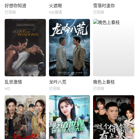
好想你知道
火遮眼
雪落时逢你
已完结
HD国语
已完结
乱世激情
龙吟八荒
晚色上春枝
HD
已完结
已完结