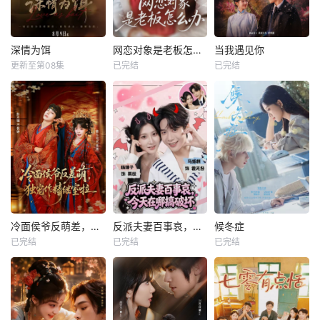
深情为饵
网恋对象是老板怎么办
当我遇见你
更新至第08集
已完结
已完结
冷面侯爷反萌差，独宠作精继室啦
反派夫妻百事哀，今天在哪搞破坏
候冬症
已完结
已完结
已完结