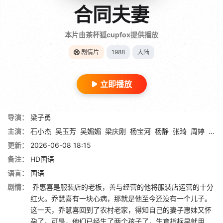
合同夫妻
本片由茶杯狐cupfox提供播放
剧情片
1988
大陆
立即播放
导演：
梁子勇
主演：
石小杰
吴玉芳
吴媚媚
梁庆刚
杨宝河
杨静
张琦
周婷
徐子
更新：
2026-06-08 18:15
备注：
HD国语
语言：
国语
剧情：
乔惠喜是服装店的老板，善与经营的他将服装店运营的十分
红火。乔慧喜有一块心病，那就是他至今还没有一个儿子。
这一天，乔慧喜回到了农村老家，得知自己的妻子惠妹又怀
孕了。可是，他们已经生了两个孩子了，生育指标早就用