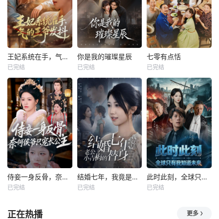
王妃系统在手，气的王爷发抖
你是我的璀璨星辰
七零有点恬
已完结
已完结
已完结
侍妾一身反骨，奈何侯爷只宠长公主
结婚七年，我竟是老公小青梅的替身
此时此刻，全球只有我知道未来
已完结
已完结
已完结
正在热播
更多