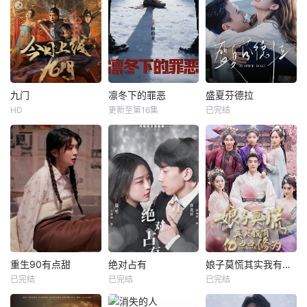
九门
凛冬下的罪恶
盛夏芬德拉
HD
更新至第16集
已完结
重生90有点甜
绝对占有
娘子莫慌其实我有亿点点修为
已完结
已完结
已完结