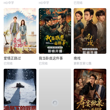
HD中字
HD中字
已完结
爱情正路过
我当卧底这件事
南戏
已完结
已完结
更新至第12集