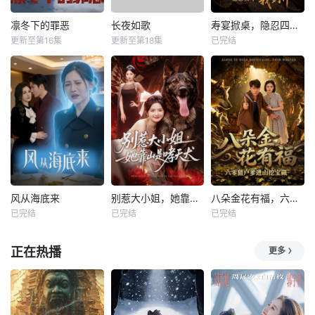
凛冬下的罪恶
长夜如歌
寿宴掀桌，隐忍四年我封神
更新至第16集
更新至第18集
已完结
风从海底来
别惹大小姐，她靠山是哮天犬
八朵金花有福，六零猎户爹进山挖宝藏
已完结
已完结
已完结
正在热播
更多