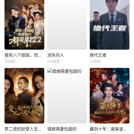
我有八个姐姐，但是他们都是弟控2
消失的人
绝代王者
已完结
HD国语
已完结
贾二虎的妖孽人生之皓男出狱
错嫁萌妻包甜的
藏剑十年：废柴皇子竟是绝世强龙