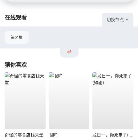
在线观看
切换节点
第01集
猜你喜欢
奇怪的零食店钱天堂
眼眸
龙日一，你死定了(短剧)