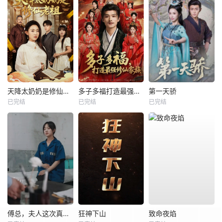
天降太奶奶是修仙老祖
多子多福打造最强修仙家族
第一天骄
已完结
已完结
已完结
傅总，夫人这次真的死了
狂神下山
致命夜焰