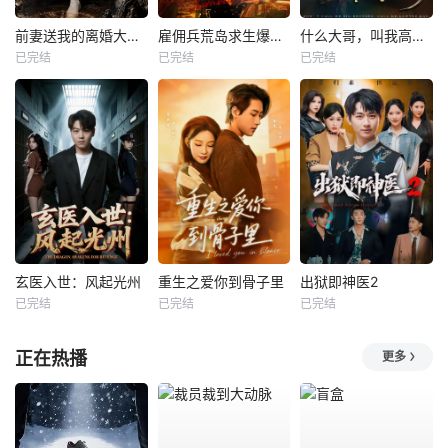
前妻送我的离婚大礼包
雇佣兵荒岛求生爆火出圈第二季
什么大哥，叫我高律师
已完结
已完结
已完结
玄医入世：风起光州
重生之爱你到骨子里
出狱即神医2
已完结
已完结
已完结
正在热播
更多