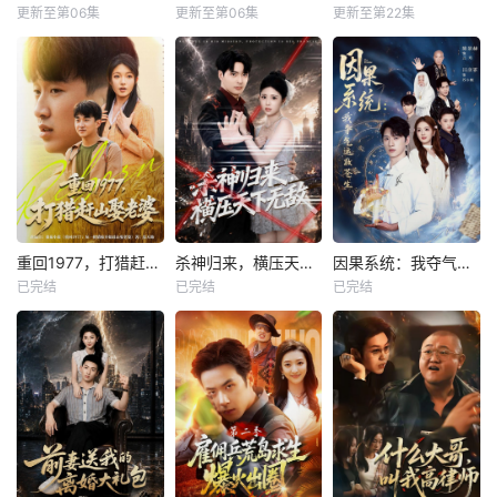
更新至第06集
更新至第06集
更新至第22集
重回1977，打猎赶山娶老婆
杀神归来，横压天下无敌
因果系统：我夺气运救苍生
已完结
已完结
已完结