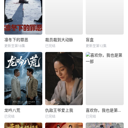
凛冬下的罪恶
裁员裁到大动脉
盲盒
更新至第18集
已完结
更新至第12集
龙吟八荒
仇敌王爷爱上我
喜欢你，我也是第一部
已完结
已完结
已完结