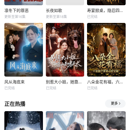
凛冬下的罪恶
长夜如歌
寿宴掀桌，隐忍四年我封神
更新至第16集
更新至第18集
已完结
风从海底来
别惹大小姐，她靠山是哮天犬
八朵金花有福，六零猎户爹进山挖宝藏
已完结
已完结
已完结
正在热播
更多