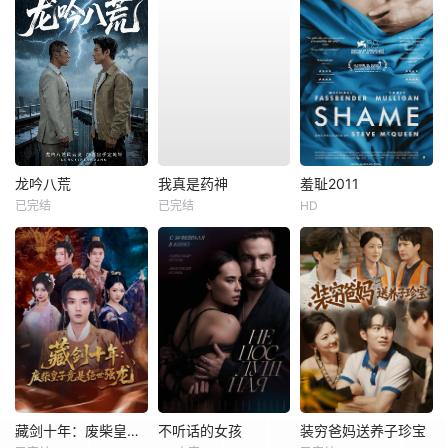
龙吟八荒
我真是药神
羞耻2011
已完结
已完结
HD
藏剑十年：废柴皇子竟是绝世强龙
不听话的女孩
装穷爸妈送养子珍宝