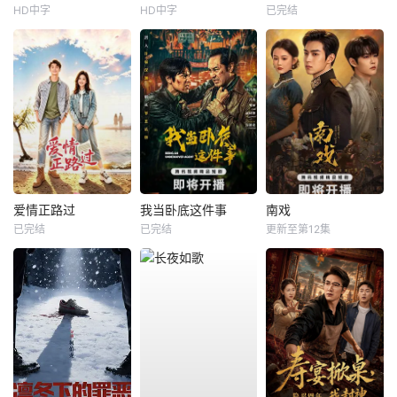
HD中字
HD中字
已完结
爱情正路过
我当卧底这件事
南戏
已完结
已完结
更新至第12集